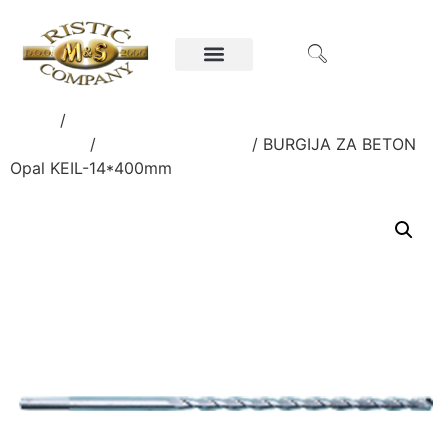
Home
/
Ručni alati i oprema za poljoprivredu i
građevinu
/
BURGIJE I TURPIJE
/ BURGIJA ZA BETON
Opal KEIL-14*400mm