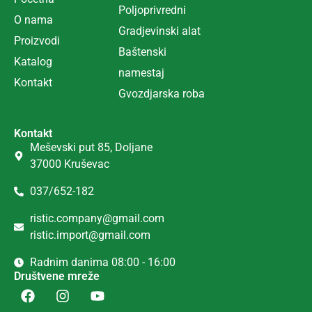
Poljoprivredni
O nama
Gradjevinski alat
Proizvodi
Ba
š
tenski
Katalog
namestaj
Kontakt
Gvozdjarska roba
Kontakt
Meševski put 85, Doljane
37000 Kruševac
037/652-182
ristic.company@gmail.com
ristic.import@gmail.com
Radnim danima 08:00 - 16:00
Društvene mreže