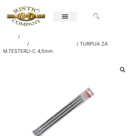
Home
/
Ručni alati i oprema za poljoprivredu i
građevinu
/
BURGIJE I TURPIJE
/ TURPIJA ZA
M.TESTERU-C 4,5mm