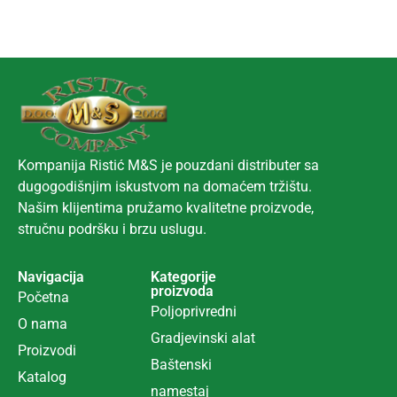
Kompanija Ristić M&S je pouzdani distributer sa
dugogodišnjim iskustvom na domaćem tržištu.
Našim klijentima pružamo kvalitetne proizvode,
stručnu podršku i brzu uslugu.
Navigacija
Kategorije
proizvoda
Početna
Poljoprivredni
O nama
Gradjevinski alat
Proizvodi
Ba
š
tenski
Katalog
namestaj