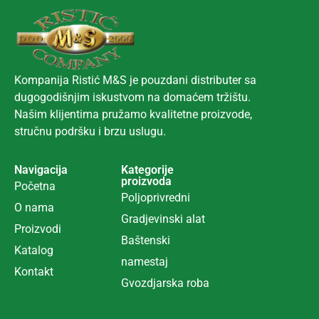
Kompanija Ristić M&S je pouzdani distributer sa
dugogodišnjim iskustvom na domaćem tržištu.
Našim klijentima pružamo kvalitetne proizvode,
stručnu podršku i brzu uslugu.
Navigacija
Kategorije
proizvoda
Početna
Poljoprivredni
O nama
Gradjevinski alat
Proizvodi
Ba
š
tenski
Katalog
namestaj
Kontakt
Gvozdjarska roba