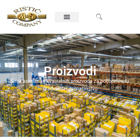
Proizvodi
Širok asortiman kvalitetnih proizvoda za poljoprivredu,
građevinu i domaćinstvo