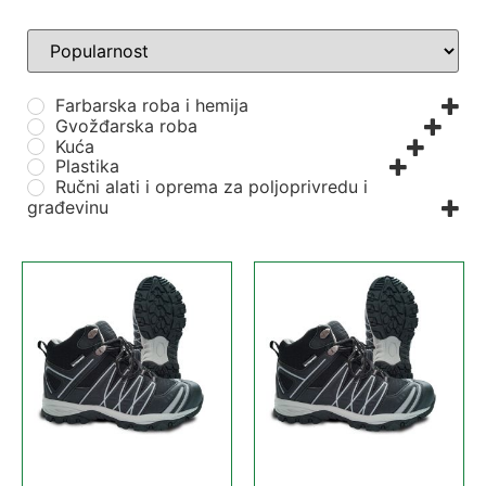
Farbarska roba i hemija
Gvožđarska roba
Kuća
Plastika
Ručni alati i oprema za poljoprivredu i
građevinu