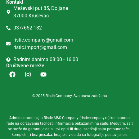
Kontakt
Meševski put 85, Doljane
37000 Kruševac
037/652-182
ristic.company@gmail.com
ristic.import@gmail.com
Radnim danima 08:00 - 16:00
Društvene mreže
© 2025 Ristić Company. Sva prava zadržana
Administratori sajta Ristić M&S Company (risticcompany.rs) konstantno
rade na održavanju tačnosti informacija prikazanim na sajtu. Međutim, sajt
ne može da garantuje da su svi opisi ili drugi sadržaji sajta potpuno tačni,
kompletni, i bez grešaka. Imajte u vidu da su fotografije postavljene u