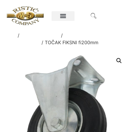
Home
/
Gvožđarska roba
/
TOČKIĆI ZA NAMEŠTAJ,
KAPIJE I DRUGO
/ TOČAK FIKSNI fi200mm