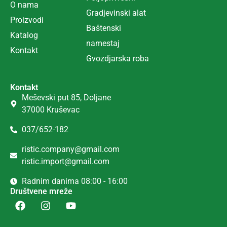
O nama
Gradjevinski alat
Proizvodi
Ba
š
tenski
Katalog
namestaj
Kontakt
Gvozdjarska roba
Kontakt
Meševski put 85, Doljane
37000 Kruševac
037/652-182
ristic.company@gmail.com
ristic.import@gmail.com
Radnim danima 08:00 - 16:00
Društvene mreže