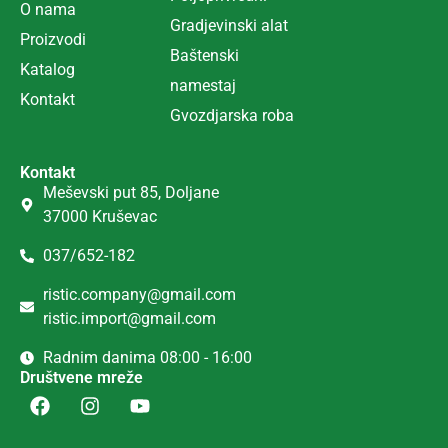
O nama
Gradjevinski alat
Proizvodi
Ba
š
tenski
Katalog
namestaj
Kontakt
Gvozdjarska roba
Kontakt
Meševski put 85, Doljane
37000 Kruševac
037/652-182
ristic.company@gmail.com
ristic.import@gmail.com
Radnim danima 08:00 - 16:00
Društvene mreže