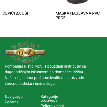
ČEPIĆI ZA UŠI
MASKA NAGLAVNA PVC
PROFI
Kompanija Ristić M&S je pouzdani distributer sa
dugogodišnjim iskustvom na domaćem tržištu.
Našim klijentima pružamo kvalitetne proizvode,
stručnu podršku i brzu uslugu.
Navigacija
Kategorije
proizvoda
Početna
Poljoprivredni