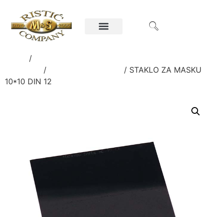
Home
/
Ručni alati i oprema za poljoprivredu i
građevinu
/
ZAŠTITNA OPREMA
/ STAKLO ZA MASKU
10*10 DIN 12