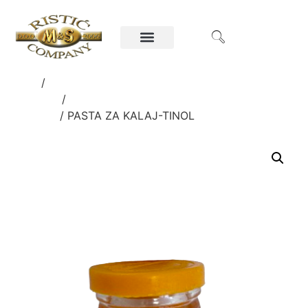
Home
/
Ručni alati i oprema za poljoprivredu i
građevinu
/
ELEKTRODE I OPREMA ZA
VARENJE
/ PASTA ZA KALAJ-TINOL