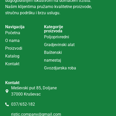
dugogodišnjim iskustvom na domaćem tržištu.
Našim klijentima pružamo kvalitetne proizvode,
stručnu podršku i brzu uslugu.
Navigacija
Kategorije
proizvoda
Početna
Poljoprivredni
O nama
Gradjevinski alat
Proizvodi
Ba
š
tenski
Katalog
namestaj
Kontakt
Gvozdjarska roba
Kontakt
Meševski put 85, Doljane
37000 Kruševac
037/652-182
ristic.company@gmail.com