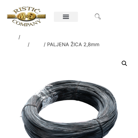
Home
/
Ručni alati i oprema za poljoprivredu i
građevinu
/
ŽICE
/ PALJENA ŽICA 2,8mm