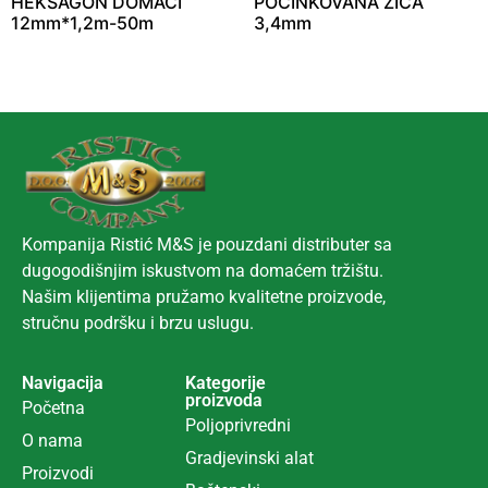
HEKSAGON DOMAĆI
POCINKOVANA ŽICA
12mm*1,2m-50m
3,4mm
Kompanija Ristić M&S je pouzdani distributer sa
dugogodišnjim iskustvom na domaćem tržištu.
Našim klijentima pružamo kvalitetne proizvode,
stručnu podršku i brzu uslugu.
Navigacija
Kategorije
proizvoda
Početna
Poljoprivredni
O nama
Gradjevinski alat
Proizvodi