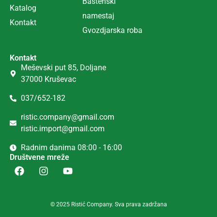
Ba
š
tenski
Katalog
namestaj
Kontakt
Gvozdjarska roba
Kontakt
Meševski put 85, Doljane
37000 Kruševac
037/652-182
ristic.company@gmail.com
ristic.import@gmail.com
Radnim danima 08:00 - 16:00
Društvene mreže
© 2025 Ristić Company. Sva prava zadržana