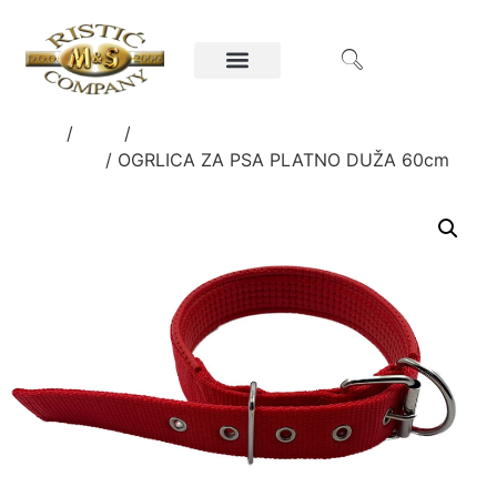
Home
/
Kuća
/
OPREMA ZA KUĆNE
LJUBIMCE
/ OGRLICA ZA PSA PLATNO DUŽA 60cm