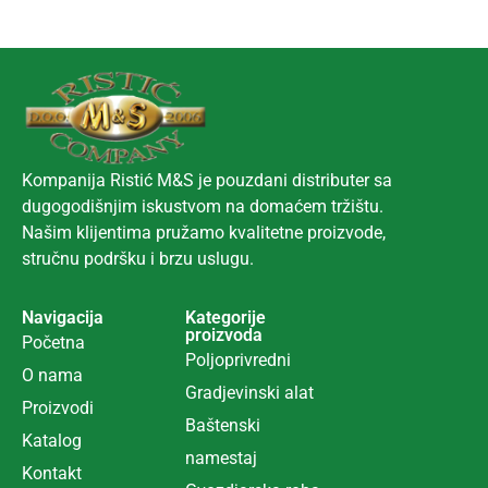
Kompanija Ristić M&S je pouzdani distributer sa
dugogodišnjim iskustvom na domaćem tržištu.
Našim klijentima pružamo kvalitetne proizvode,
stručnu podršku i brzu uslugu.
Navigacija
Kategorije
proizvoda
Početna
Poljoprivredni
O nama
Gradjevinski alat
Proizvodi
Ba
š
tenski
Katalog
namestaj
Kontakt