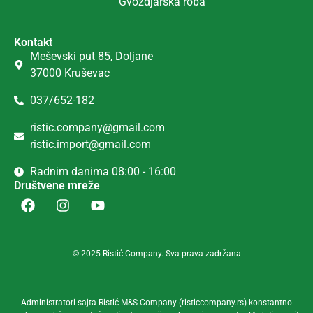
Gvozdjarska roba
Kontakt
Meševski put 85, Doljane
37000 Kruševac
037/652-182
ristic.company@gmail.com
ristic.import@gmail.com
Radnim danima 08:00 - 16:00
Društvene mreže
© 2025 Ristić Company. Sva prava zadržana
Administratori sajta Ristić M&S Company (risticcompany.rs) konstantno