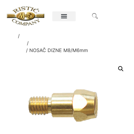
Home
/
Ručni alati i oprema za poljoprivredu i
građevinu
/
ELEKTRODE I OPREMA ZA
VARENJE
/ NOSAČ DIZNE M8/M6mm