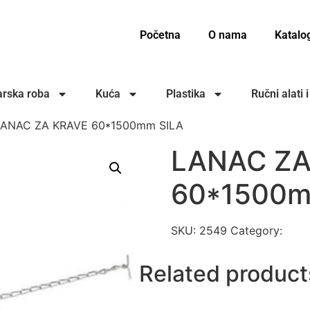
Početna
O nama
Katalo
rska roba
Kuća
Plastika
Ručni alati 
LANAC ZA KRAVE 60*1500mm SILA
LANAC ZA
60*1500m
SKU:
2549
Category:
LANC
Related product