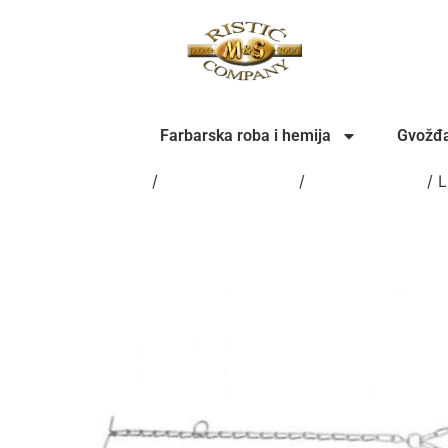
Farbarska roba i hemija
Gvožđa
Home
/
Gvožđarska roba
/
LANCI I SAJLE
/ 