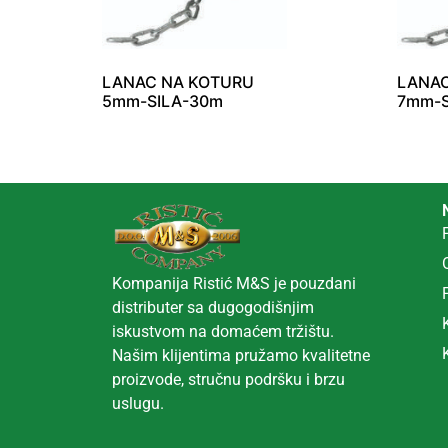
LANAC NA KOTURU
LANAC
5mm-SILA-30m
7mm-S
Kompanija Ristić M&S je pouzdani
distributer sa dugogodišnjim
iskustvom na domaćem tržištu.
Našim klijentima pružamo kvalitetne
proizvode, stručnu podršku i brzu
uslugu.