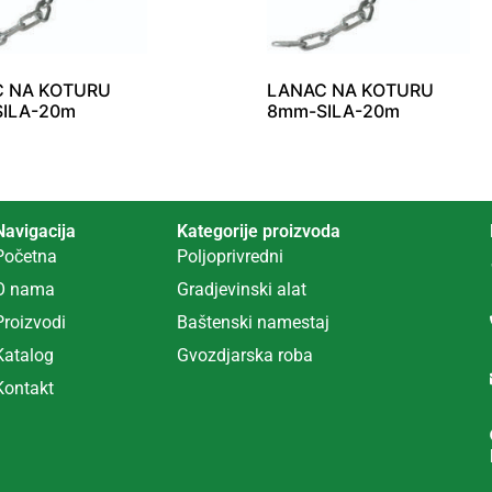
 NA KOTURU
LANAC NA KOTURU
ILA-20m
8mm-SILA-20m
Navigacija
Kategorije proizvoda
Početna
Poljoprivredni
O nama
Gradjevinski alat
Proizvodi
Ba
š
tenski namestaj
Katalog
Gvozdjarska roba
Kontakt