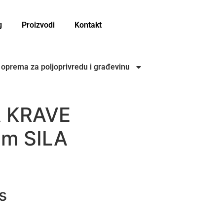
g
Proizvodi
Kontakt
i oprema za poljoprivredu i građevinu
 KRAVE
m SILA
I I SAJLE
s