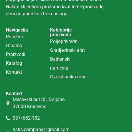
Našim klijentima pružamo kvalitetne proizvode,
stručnu podršku i brzu uslugu.
Navigacija
Kategorije
proizvoda
Početna
Poljoprivredni
O nama
Gradjevinski alat
Proizvodi
Ba
š
tenski
Katalog
namestaj
Kontakt
Gvozdjarska roba
Kontakt
Meševski put 85, Doljane
37000 Kruševac
037/652-182
ristic.company@gmail.com