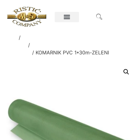
Home
/
Ručni alati i oprema za poljoprivredu i
građevinu
/
FOLIJE, VREĆE, CERADE,
KOMARNICI
/ KOMARNIK PVC 1*30m-ZELENI