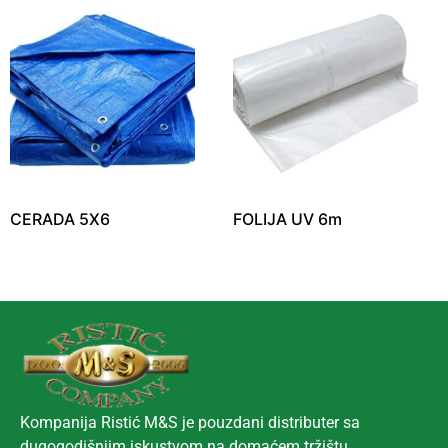
CERADA 5X6
FOLIJA UV 6m
Kompanija Ristić M&S je pouzdani distributer sa
dugogodišnjim iskustvom na domaćem tržištu.