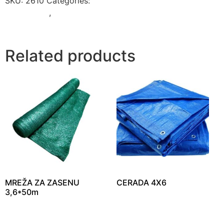
SKU:
2610
Categories:
FOLIJE, VREĆE, CERADE,
KOMARNICI
,
Ručni alati i oprema za poljoprivredu i
građevinu
Related products
MREŽA ZA ZASENU
CERADA 4X6
3,6*50m