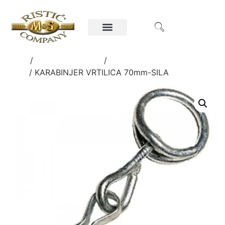
Home
/
Gvožđarska roba
/
SITNA GVOŽĐARSKA
ROBA
/ KARABINJER VRTILICA 70mm-SILA