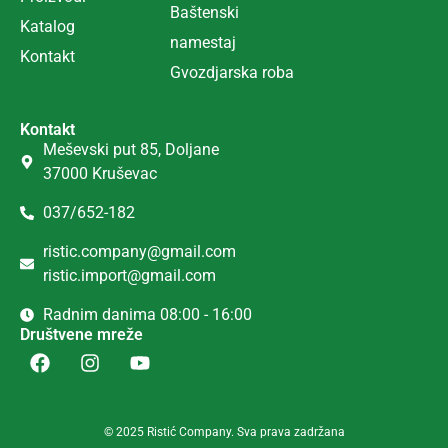
Ba
š
tenski
Katalog
namestaj
Kontakt
Gvozdjarska roba
Kontakt
Meševski put 85, Doljane
37000 Kruševac
037/652-182
ristic.company@gmail.com
ristic.import@gmail.com
Radnim danima 08:00 - 16:00
Društvene mreže
© 2025 Ristić Company. Sva prava zadržana