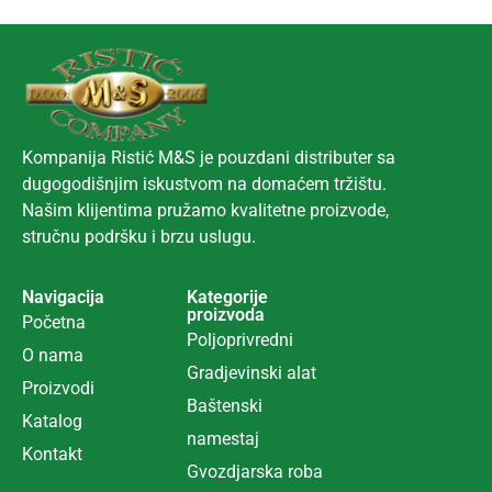
Kompanija Ristić M&S je pouzdani distributer sa
dugogodišnjim iskustvom na domaćem tržištu.
Našim klijentima pružamo kvalitetne proizvode,
stručnu podršku i brzu uslugu.
Navigacija
Kategorije
proizvoda
Početna
Poljoprivredni
O nama
Gradjevinski alat
Proizvodi
Ba
š
tenski
Katalog
namestaj
Kontakt
Gvozdjarska roba