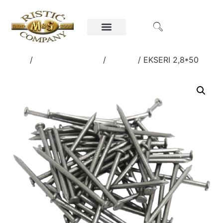
Home
/
Gvožđarska roba
/
EKSERI
/ EKSERI 2,8*50