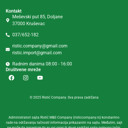
Kontakt
Meševski put 85, Doljane
37000 Kruševac
037/652-182
ristic.company@gmail.com
ristic.import@gmail.com
Radnim danima 08:00 - 16:00
Društvene mreže
© 2025 Ristić Company. Sva prava zadržana
Administratori sajta Ristić M&S Company (risticcompany.rs) konstantno
rade na održavanju tačnosti informacija prikazanim na sajtu. Međutim, sajt
ne može da garantuje da su svi opisi ili drugi sadržaji sajta potpuno tačni,