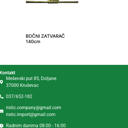
BOČNI ZATVARAČ
140cm
Kontakt
Meševski put 85, Doljane
37000 Kruševac
037/652-182
ristic.company@gmail.com
ristic.import@gmail.com
Radnim danima 08:00 - 16:00