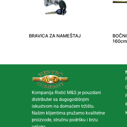
BRAVICA ZA NAMEŠTAJ
BOČNI
160cm
Kompanija Ristić M&S je pouzdani
distributer sa dugogodišnjim
iskustvom na domaćem tržištu.
Našim klijentima pružamo kvalitetne
proizvode, stručnu podršku i brzu
uslugu.