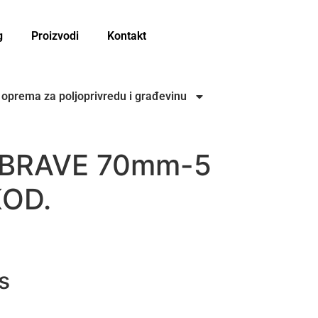
g
Proizvodi
Kontakt
i oprema za poljoprivredu i građevinu
 BRAVE 70mm-5
OD.
V
s