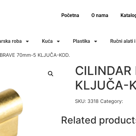
Početna
O nama
Katalo
rska roba
Kuća
Plastika
Ručni alati 
 BRAVE 70mm-5 KLJUČA-KOD.
CILINDAR
KLJUČA-K
SKU:
3318
Category:
OKO
Related product