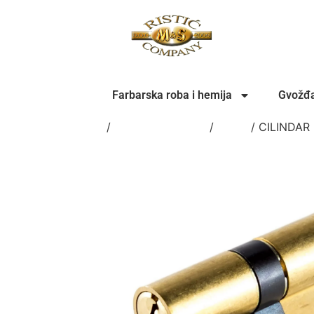
Farbarska roba i hemija
Gvožđa
Home
/
Gvožđarska roba
/
OKOV
/ CILINDAR