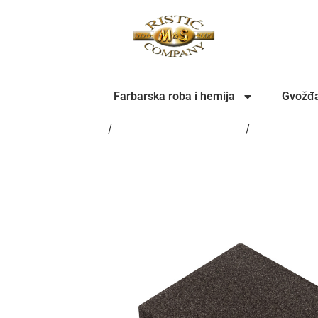
Farbarska roba i hemija
Gvožđa
Home
/
Farbarska roba i hemija
/
POLIRKE I 