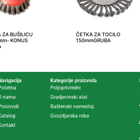
 ZA BUŠILICU
ČETKA ZA TOCILO
mm- KONUS
150mmGRUBA
A
Navigacija
Kategorije proizvoda
Početna
Poljoprivredni
O nama
Gradjevinski alat
Proizvodi
Ba
š
tenski namestaj
Katalog
Gvozdjarska roba
Kontakt