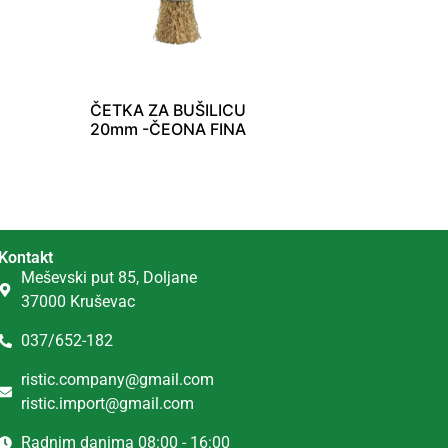
ČETKA ZA BUŠILICU
20mm -ČEONA FINA
Kontakt
Meševski put 85, Doljane
37000 Kruševac
037/652-182
ristic.company@gmail.com
ristic.import@gmail.com
Radnim danima 08:00 - 16:00