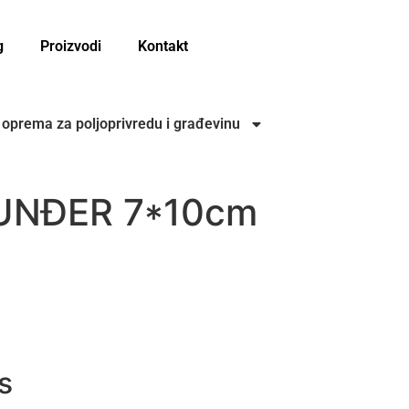
g
Proizvodi
Kontakt
i oprema za poljoprivredu i građevinu
UNĐER 7*10cm
ELA DISKOVI, ŠMIRGLE, POLIRKE I ČELIČNE
ŠMIRGLE
s