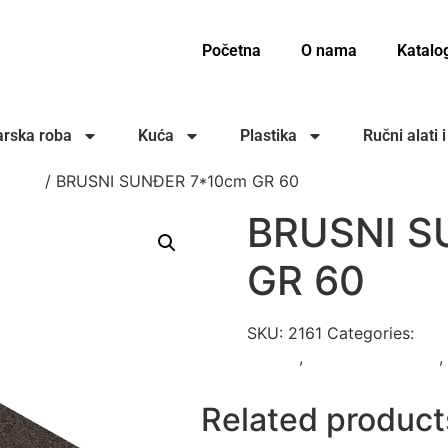
Početna
O nama
Katalo
rska roba
Kuća
Plastika
Ručni alati 
ČETKE
/ BRUSNI SUNĐER 7*10cm GR 60
BRUSNI S
GR 60
SKU:
2161
Categories:
LAM
ČETKE
,
POLIRKE I ČETKE
,
Related product